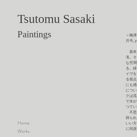
Tsutomu
Sasaki
Paintings
＜
梅津
月号, p
基本
滝。そ
な空
る。緑
イヴを
る視点
にも感
につい
クは流
で水が
つてい
不思
得られ
Home
いい方
に同居
Works