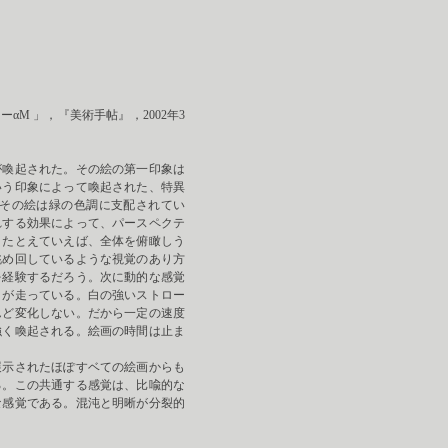
M 」，『美術手帖』，2002年3
喚起された。その絵の第一印象は
いう印象によって喚起された、特異
その絵は緑の色調に支配されてい
れする効果によって、パースペクテ
。たとえていえば、全体を俯瞰しう
眺め回しているような視覚のあり方
を経験するだろう。次に動的な感覚
クが走っている。白の強いストロー
んど変化しない。だから一定の速度
強く喚起される。絵画の時間は止ま
示されたほぽすベての絵画からも
る。この共通する感覚は、比喩的な
な感覚である。混沌と明晰が分裂的