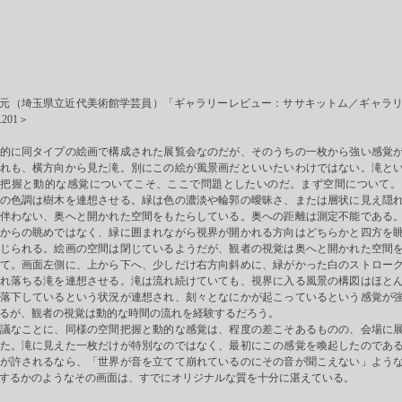
元（埼玉県立近代美術館学芸員）「ギャラリーレビュー：ササキットム／ギャラリーα
.201
＞
的に同タイプの絵画で構成された展覧会なのだが、そのうちの一枚から強い感覚が
れも、横方向から見た滝。別にこの絵が風景画だといいたいわけではない。滝と
間把握と動的な感覚についてこそ、ここで問題としたいのだ。まず空間について。
の色調は樹木を連想させる。緑は色の濃淡や輪郭の曖昧さ、または層状に見え隠
伴わない、奥へと開かれた空間をもたらしている。奥への距離は測定不能である
からの眺めではなく、緑に囲まれながら視界が開かれる方向はどちらかと四方を
じられる。絵画の空間は閉じているようだが、観者の視覚は奥へと開かれた空間
て。画面左側に、上から下へ、少しだけ右方向斜めに、緑がかった白のストロー
れ落ちる滝を連想させる。滝は流れ続けていても、視界に入る風景の構図はほと
落下しているという状況が連想され、刻々となにかが起こっているという感覚が
るが、観者の視覚は動的な時間の流れを経験するだろう。
議なことに、同様の空間把握と動的な感覚は、程度の差こそあるものの、会場に展
た。滝に見えた一枚だけが特別なのではなく、最初にこの感覚を喚起したのであ
が許されるなら、「世界が音を立てて崩れているのにその音が聞こえない」よう
するかのようなその画面は、すでにオリジナルな質を十分に湛えている。