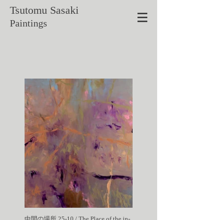
Tsutomu
Sasaki
Paintings
中間の場所 25-10 / The Place of the in-